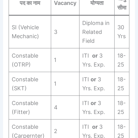
पद का नाम
Vacancy
योग्यता
सीमा
Diploma in
SI (Vehicle
30
3
Related
Mechanic)
Yrs
Field
Constable
ITI
or
3
18-
1
(OTRP)
Yrs. Exp.
25
Constable
ITI
or
3
18-
1
(SKT)
Yrs. Exp.
25
Constable
ITI
or
3
18-
4
(Fitter)
Yrs. Exp.
25
Constable
ITI
or
3
18-
2
(Carpernter)
Yrs. Exp.
25