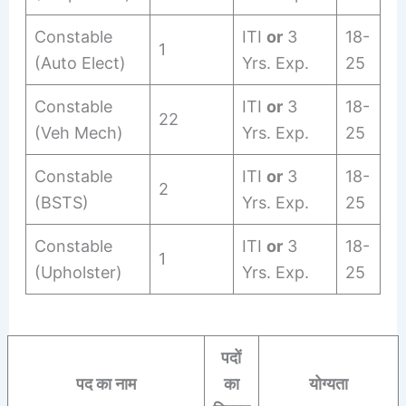
Constable
ITI
or
3
18-
1
(Auto Elect)
Yrs. Exp.
25
Constable
ITI
or
3
18-
22
(Veh Mech)
Yrs. Exp.
25
Constable
ITI
or
3
18-
2
(BSTS)
Yrs. Exp.
25
Constable
ITI
or
3
18-
1
(Upholster)
Yrs. Exp.
25
पदों
पद का नाम
का
योग्यता