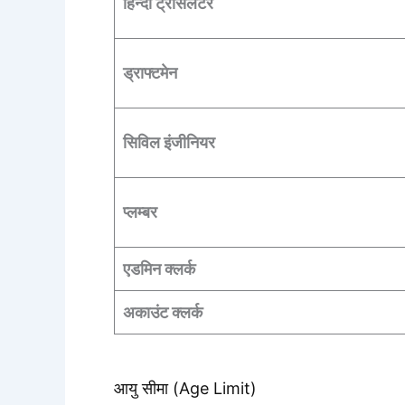
हिन्दी ट्रांसलेटर
ड्राफ्टमेन
सिविल इंजीनियर
प्लम्बर
एडमिन क्लर्क
अकाउंट क्लर्क
आयु सीमा (Age Limit)