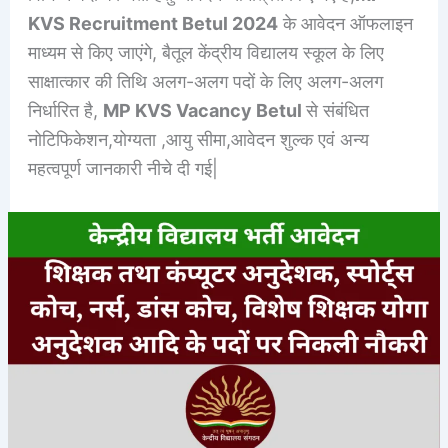
KVS Recruitment Betul 2024
के आवेदन ऑफलाइन
माध्यम से किए जाएंगे, बैतूल केंद्रीय विद्यालय स्कूल के लिए
साक्षात्कार की तिथि अलग-अलग पदों के लिए अलग-अलग
निर्धारित है,
MP KVS Vacancy Betul
से संबंधित
नोटिफिकेशन,योग्यता ,आयु सीमा,आवेदन शुल्क एवं अन्य
महत्वपूर्ण जानकारी नीचे दी गई|